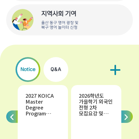
지역사회 기여
울산 동구 영어 광장 및
북구 영어 놀이터 신청
Notice
Q&A
2027 KOICA
2026학년도
20
Master
가을학기 외국인
te
Degree
전형 2차
ti
Program
모집요강 및
St
Information
입학원서
Ad
Gu