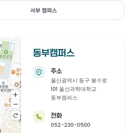
서부 캠퍼스
동부캠퍼스
주소
울산광역시 동구 봉수로
101 울산과학대학교
동부캠퍼스
전화
052-230-0500