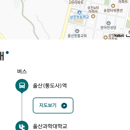
내
버스
울산(통도사)역
지도보기
울산과학대학교