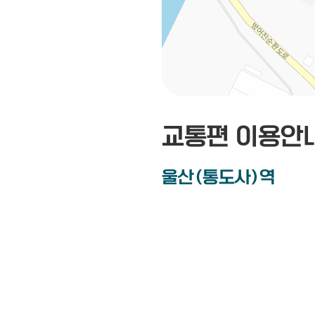
교통편 이용안
울산(통도사)역